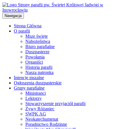
Przejdź
do
treści
Nawigacja
Strona Główna
O parafii
Msze święte
Nabożeństwa
Biuro parafialne
Duszpasterze
Powołania
Organiści
Historia parafii
Nasza patronka
Intencje mszalne
Ogłoszenia duszpasterskie
Grupy parafialne
Ministranci
Lektorzy
Stowarzyszenie przyjaciół parafii
Żywy Różaniec
SWPK AG
Neokatechumenat
Poradnictwo Rodzinne