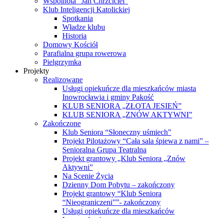
Wspólnota “Jan Chrzciciel”
Klub Inteligencji Katolickiej
Spotkania
Władze klubu
Historia
Domowy Kościół
Parafialna grupa rowerowa
Pielgrzymka
Projekty
Realizowane
Usługi opiekuńcze dla mieszkańców miasta
Inowrocławia i gminy Pakość
KLUB SENIORA „ZŁOTA JESIEŃ”
KLUB SENIORA „ZNÓW AKTYWNI”
Zakończone
Klub Seniora “Słoneczny uśmiech”
Projekt Pilotażowy “Cała sala śpiewa z nami” –
Senioralna Grupa Teatralna
Projekt grantowy „Klub Seniora „Znów
Aktywni”
Na Scenie Życia
Dzienny Dom Pobytu – zakończony
Projekt grantowy “Klub Seniora
“Nieograniczeni””- zakończony
Usługi opiekuńcze dla mieszkańców