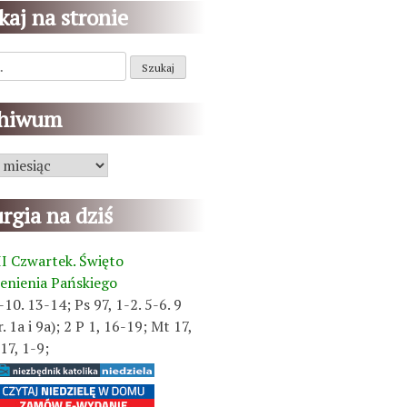
kaj na stronie
chiwum
m
urgia na dziś
II Czwartek. Święto
enienia Pańskiego
-10. 13-14; Ps 97, 1-2. 5-6. 9
r. 1a i 9a); 2 P 1, 16-19; Mt 17,
17, 1-9;