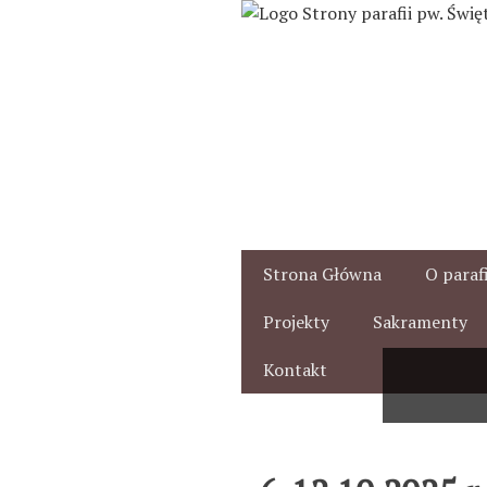
Przejdź
do
treści
Strona Główna
O parafi
Projekty
Sakramenty
Kontakt