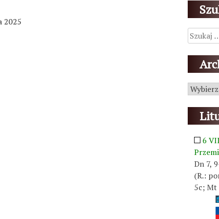
Szu
a 2025
Szukaj:
Ar
Archiwu
Lit
6 VI
Przemi
Dn 7, 9
(R.: po
5c; Mt 