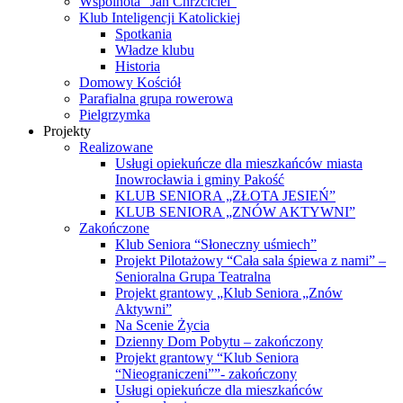
Wspólnota “Jan Chrzciciel”
Klub Inteligencji Katolickiej
Spotkania
Władze klubu
Historia
Domowy Kościół
Parafialna grupa rowerowa
Pielgrzymka
Projekty
Realizowane
Usługi opiekuńcze dla mieszkańców miasta
Inowrocławia i gminy Pakość
KLUB SENIORA „ZŁOTA JESIEŃ”
KLUB SENIORA „ZNÓW AKTYWNI”
Zakończone
Klub Seniora “Słoneczny uśmiech”
Projekt Pilotażowy “Cała sala śpiewa z nami” –
Senioralna Grupa Teatralna
Projekt grantowy „Klub Seniora „Znów
Aktywni”
Na Scenie Życia
Dzienny Dom Pobytu – zakończony
Projekt grantowy “Klub Seniora
“Nieograniczeni””- zakończony
Usługi opiekuńcze dla mieszkańców