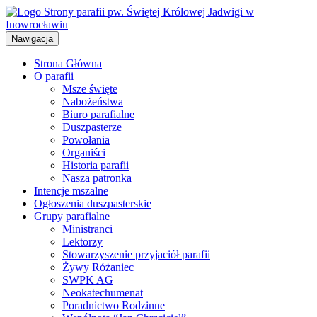
Przejdź
do
treści
Nawigacja
Strona Główna
O parafii
Msze święte
Nabożeństwa
Biuro parafialne
Duszpasterze
Powołania
Organiści
Historia parafii
Nasza patronka
Intencje mszalne
Ogłoszenia duszpasterskie
Grupy parafialne
Ministranci
Lektorzy
Stowarzyszenie przyjaciół parafii
Żywy Różaniec
SWPK AG
Neokatechumenat
Poradnictwo Rodzinne