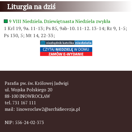
Liturgia na dziś
9 VIII Niedziela. Dziewiętnasta Niedziela zwykła
1 Krl 19, 9a. 11-13; Ps 85, 9ab-10. 11-12. 13-14; Rz 9, 1-5;
Ps 130, 5; Mt 14, 22-33;
Parafia pw. św. Królowej Jadwigi
ul. Wojska Polskiego 20
88-100 INOWROCŁAW
tel. 731 167 111
mail:
1inowroclaw2@archidiecezja.pl
NIP: 556-24-02-373