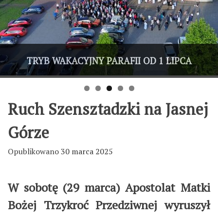
OAZA DOROSŁYCH ZAKOŃCZYŁA
TRYB WAKACYJNY PARAFII OD 1 LIPCA
Zapisy na pieszą pielgrzymkę
5-dniowa wycieczka LSO
Najgorliwsi nagrodzeni
ROK FORMACJI
Ruch Szensztadzki na Jasnej
Górze
Opublikowano
30 marca 2025
W sobot
ę (29 marca) Apostolat Matki
Bożej Trzykroć Przedziwnej wyruszył