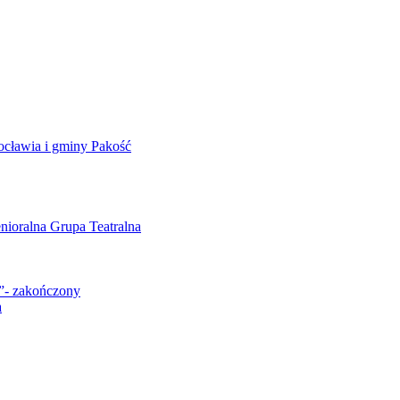
ocławia i gminy Pakość
enioralna Grupa Teatralna
””- zakończony
a