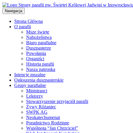
Przejdź
do
Nawigacja
treści
Strona Główna
O parafii
Msze święte
Nabożeństwa
Biuro parafialne
Duszpasterze
Powołania
Organiści
Historia parafii
Nasza patronka
Intencje mszalne
Ogłoszenia duszpasterskie
Grupy parafialne
Ministranci
Lektorzy
Stowarzyszenie przyjaciół parafii
Żywy Różaniec
SWPK AG
Neokatechumenat
Poradnictwo Rodzinne
Wspólnota “Jan Chrzciciel”