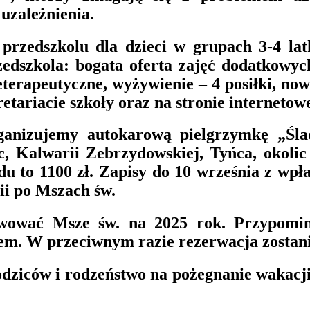
uzależnienia.
przedszkolu dla dzieci w grupach 3-4 la
edszkola: bogata oferta zajęć dodatkowyc
teterapeutyczne, wyżywienie – 4 posiłki, no
etariacie szkoły oraz na stronie internetowe
ganizujemy autokarową pielgrzymkę „Śla
 Kalwarii Zebrzydowskiej, Tyńca, okolic
 to 1100 zł. Zapisy do 10 września z wpłat
ii po Mszach św.
wować Msze św. na 2025 rok. Przypomina
nem. W przeciwnym razie rezerwacja zostan
dziców i rodzeństwo na pożegnanie wakacji