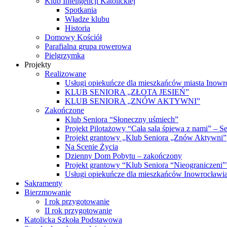
Klub Inteligencji Katolickiej
Spotkania
Władze klubu
Historia
Domowy Kościół
Parafialna grupa rowerowa
Pielgrzymka
Projekty
Realizowane
Usługi opiekuńcze dla mieszkańców miasta Inowr
KLUB SENIORA „ZŁOTA JESIEŃ”
KLUB SENIORA „ZNÓW AKTYWNI”
Zakończone
Klub Seniora “Słoneczny uśmiech”
Projekt Pilotażowy “Cała sala śpiewa z nami” – S
Projekt grantowy „Klub Seniora „Znów Aktywni”
Na Scenie Życia
Dzienny Dom Pobytu – zakończony
Projekt grantowy “Klub Seniora “Nieograniczeni
Usługi opiekuńcze dla mieszkańców Inowrocławi
Sakramenty
Bierzmowanie
I rok przygotowanie
II rok przygotowanie
Katolicka Szkoła Podstawowa