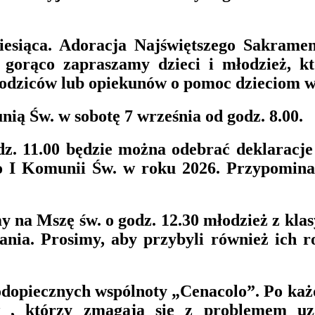
esiąca. Adoracja Najświętszego Sakrame
a gorąco zapraszamy dzieci i młodzież, k
rodziców lub opiekunów o pomoc dzieciom w 
ią Św. w sobotę 7 września od godz. 8.00.
dz. 11.00 będzie można odebrać deklaracje 
do I Komunii Św. w roku 2026. Przypomina
y na Mszę św. o godz. 12.30 młodzież z kl
nia. Prosimy, aby przybyli również ich ro
podopiecznych wspólnoty „Cenacolo”. Po każ
 , którzy zmagają się z problemem uza