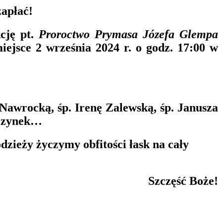
zapłać!
cję pt.
Proroctwo Prymasa Józefa Glempa
iejsce
2 września 2024 r. o godz. 17:00
w
 Nawrocką, śp. Irenę Zalewską, śp. Janusza
oczynek…
zieży życzymy obfitości łask na cały
Szczęść Boże!