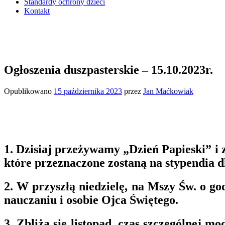
Standardy ochrony dzieci
Kontakt
Ogłoszenia duszpasterskie – 15.10.2023r.
Opublikowano
15 października 2023
przez
Jan Maćkowiak
1. Dzisiaj przeżywamy „Dzień Papieski” i 
które przeznaczone zostaną na stypendia d
2. W przyszłą niedzielę, na Mszy Św. o g
nauczaniu i osobie Ojca Świętego.
3. Zbliża się listopad, czas szczególnej