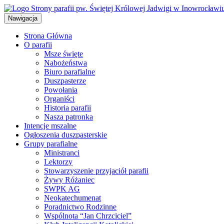
Przejdź
do
Nawigacja
treści
Strona Główna
O parafii
Msze święte
Nabożeństwa
Biuro parafialne
Duszpasterze
Powołania
Organiści
Historia parafii
Nasza patronka
Intencje mszalne
Ogłoszenia duszpasterskie
Grupy parafialne
Ministranci
Lektorzy
Stowarzyszenie przyjaciół parafii
Żywy Różaniec
SWPK AG
Neokatechumenat
Poradnictwo Rodzinne
Wspólnota “Jan Chrzciciel”