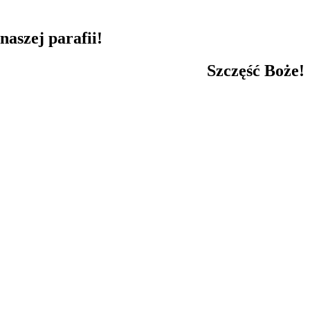
aszej parafii!
Szczęść Boże!