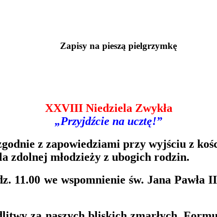
Zapisy na pieszą pielgrzymkę
XXVIII Niedziela Zwykła
„Przyjdźcie na ucztę!”
zgodnie z zapowiedziami przy wyjściu z kośc
la zdolnej młodzieży z ubogich rodzin.
odz. 11.00 we wspomnienie św. Jana Pawła I
 modlitwy za naszych bliskich zmarłych. Fo