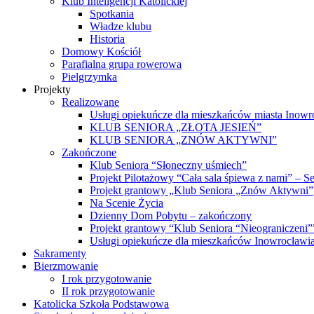
Klub Inteligencji Katolickiej
Spotkania
Władze klubu
Historia
Domowy Kościół
Parafialna grupa rowerowa
Pielgrzymka
Projekty
Realizowane
Usługi opiekuńcze dla mieszkańców miasta Inowr
KLUB SENIORA „ZŁOTA JESIEŃ”
KLUB SENIORA „ZNÓW AKTYWNI”
Zakończone
Klub Seniora “Słoneczny uśmiech”
Projekt Pilotażowy “Cała sala śpiewa z nami” – S
Projekt grantowy „Klub Seniora „Znów Aktywni”
Na Scenie Życia
Dzienny Dom Pobytu – zakończony
Projekt grantowy “Klub Seniora “Nieograniczeni
Usługi opiekuńcze dla mieszkańców Inowrocławi
Sakramenty
Bierzmowanie
I rok przygotowanie
II rok przygotowanie
Katolicka Szkoła Podstawowa