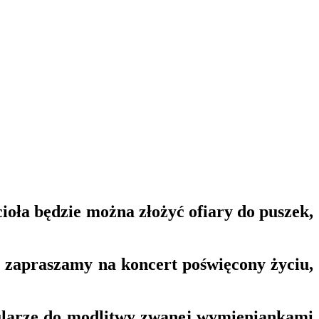
ioła będzie można złożyć ofiary do puszek,
I zapraszamy na koncert poświęcony życiu,
rmularze do modlitwy zwanej wymieniankami