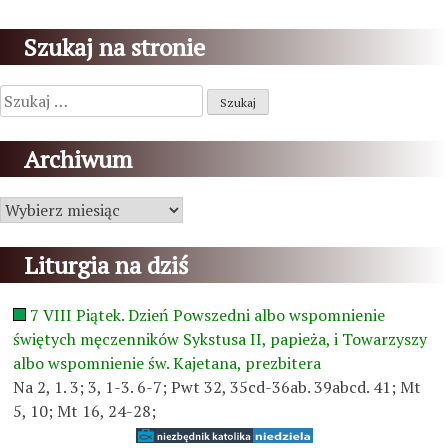
Szukaj na stronie
Szukaj:
Archiwum
Archiwum
Liturgia na dziś
7 VIII Piątek. Dzień Powszedni albo wspomnienie
świętych męczenników Sykstusa II, papieża, i Towarzyszy
albo wspomnienie św. Kajetana, prezbitera
Na 2, 1. 3; 3, 1-3. 6-7; Pwt 32, 35cd-36ab. 39abcd. 41; Mt
5, 10; Mt 16, 24-28;