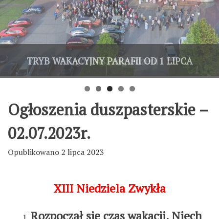
OAZA DOROSŁYCH ZAKOŃCZYŁA
TRYB WAKACYJNY PARAFII OD 1 LIPCA
Zapisy na pieszą pielgrzymkę
5-dniowa wycieczka LSO
Najgorliwsi nagrodzeni
ROK FORMACJI
Ogłoszenia duszpasterskie –
02.07.2023r.
Opublikowano
2 lipca 2023
XIII Niedziela Zwykła
Rozpoczął się czas wakacji. Niech