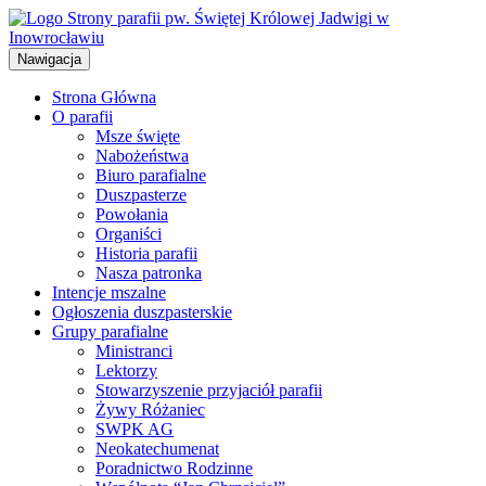
Przejdź
do
treści
Nawigacja
Strona Główna
O parafii
Msze święte
Nabożeństwa
Biuro parafialne
Duszpasterze
Powołania
Organiści
Historia parafii
Nasza patronka
Intencje mszalne
Ogłoszenia duszpasterskie
Grupy parafialne
Ministranci
Lektorzy
Stowarzyszenie przyjaciół parafii
Żywy Różaniec
SWPK AG
Neokatechumenat
Poradnictwo Rodzinne