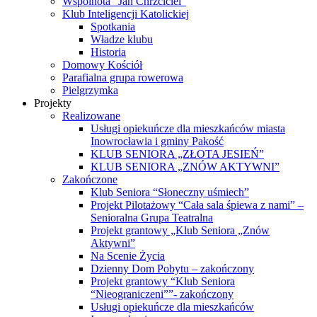
Wspólnota “Jan Chrzciciel”
Klub Inteligencji Katolickiej
Spotkania
Władze klubu
Historia
Domowy Kościół
Parafialna grupa rowerowa
Pielgrzymka
Projekty
Realizowane
Usługi opiekuńcze dla mieszkańców miasta
Inowrocławia i gminy Pakość
KLUB SENIORA „ZŁOTA JESIEŃ”
KLUB SENIORA „ZNÓW AKTYWNI”
Zakończone
Klub Seniora “Słoneczny uśmiech”
Projekt Pilotażowy “Cała sala śpiewa z nami” –
Senioralna Grupa Teatralna
Projekt grantowy „Klub Seniora „Znów
Aktywni”
Na Scenie Życia
Dzienny Dom Pobytu – zakończony
Projekt grantowy “Klub Seniora
“Nieograniczeni””- zakończony
Usługi opiekuńcze dla mieszkańców