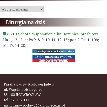
Archiwum
Liturgia na dziś
8 VIII Sobota. Wspomnienie św. Dominika, prezbitera
Ha 1, 12 - 2, 4; Ps 9, 8-9. 10-11. 12-13; por. 2 Tm 1, 10b;
Mt 17, 14-20;
Parafia pw. św. Królowej Jadwigi
ul. Wojska Polskiego 20
88-100 INOWROCŁAW
tel. 731 167 111
mail:
1inowroclaw2@archidiecezja.pl