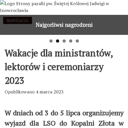
Przejdź
do
treści
OAZA DOROSŁYCH ZAKOŃCZYŁA
NAWIGACJA
TRYB WAKACYJNY PARAFII OD 1 LIPCA
Zapisy na pieszą pielgrzymkę
5-dniowa wycieczka LSO
Najgorliwsi nagrodzeni
ROK FORMACJI
Wakacje dla ministrantów,
lektorów i ceremoniarzy
2023
Opublikowano
4 marca 2023
W dniach od 3 do 5 lipca organizujemy
wyjazd dla LSO do Kopalni Złota w