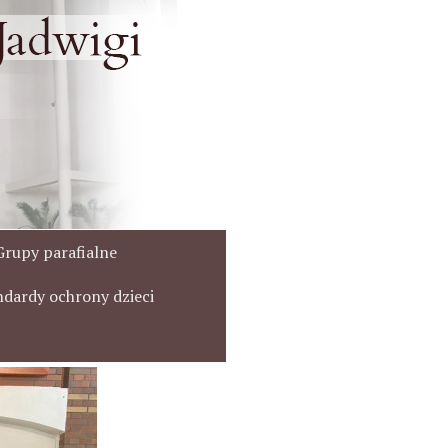
Grupy parafialne
ndardy ochrony dzieci