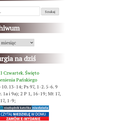
chiwum
m
urgia na dziś
II Czwartek. Święto
enienia Pańskiego
-10. 13-14; Ps 97, 1-2. 5-6. 9
r. 1a i 9a); 2 P 1, 16-19; Mt 17,
17, 1-9;