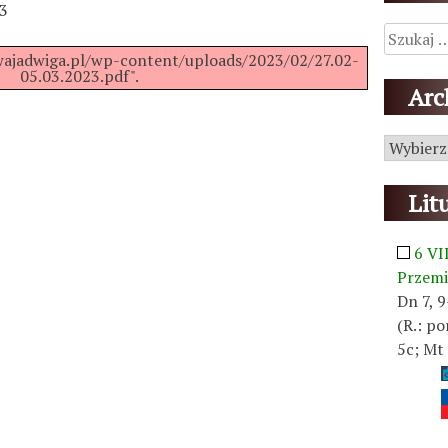
23
Szukaj:
owajadwiga.pl/wp-content/uploads/2023/02/27.02-
05.03.2023.pdf".
Ar
Archiwu
Lit
6 VI
Przemi
Dn 7, 9
(R.: po
5c; Mt 