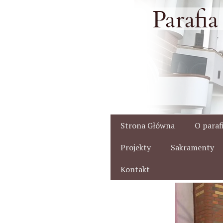
Przejdź
do
treści
Strona Główna
O parafi
Projekty
Sakramenty
Kontakt