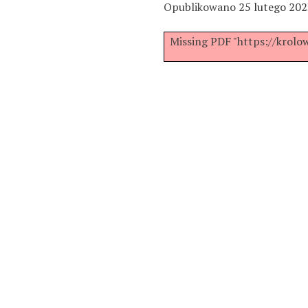
Opublikowano
25 lutego 20
Missing PDF "https://krol