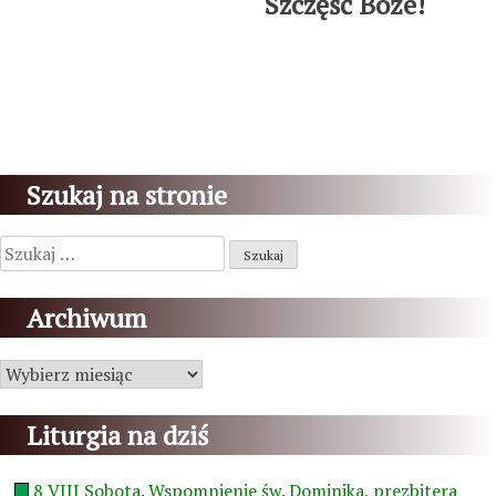
Szczęść Boże!
Szukaj na stronie
Szukaj:
Archiwum
Archiwum
Liturgia na dziś
8 VIII Sobota. Wspomnienie św. Dominika, prezbitera