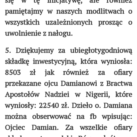
się w tę inicjatywę, ale również
pamiętajmy w naszych modlitwach o
wszystkich uzależnionych prosząc o
uwolnienie z nałogu.
5. Dziękujemy za ubiegłotygodniową
składkę inwestycyjną, która wyniosła:
8503 zł jak również za ofiary
przekazane ojcu Damianowi z Bractwa
Apostołów Nadziei w Nigerii, które
wyniosły: 22540 zł. Dzieło o. Damiana
można obserwować na fb wpisując:
Ojciec Damian. Za wszelkie ofiary