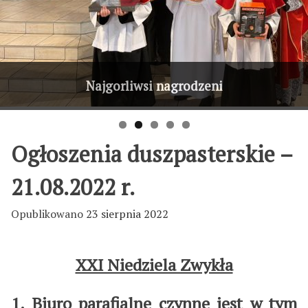
OAZA DOROSŁYCH ZAKOŃCZYŁA
TRYB WAKACYJNY PARAFII OD 1 LIPCA
Zapisy na pieszą pielgrzymkę
5-dniowa wycieczka LSO
Najgorliwsi nagrodzeni
ROK FORMACJI
Ogłoszenia duszpasterskie –
21.08.2022 r.
Opublikowano
23 sierpnia 2022
XXI Niedziela Zwykła
1. Biuro parafialne czynne jest w tym