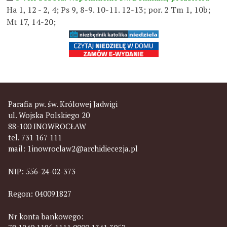
Ha 1, 12 - 2, 4; Ps 9, 8-9. 10-11. 12-13; por. 2 Tm 1, 10b;
Mt 17, 14-20;
Parafia pw. św. Królowej Jadwigi
ul. Wojska Polskiego 20
88-100 INOWROCŁAW
tel. 731 167 111
mail:
1inowroclaw2@archidiecezja.pl
NIP: 556-24-02-373
Regon: 040091827
Nr konta bankowego: