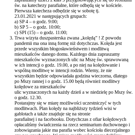
św. na katechezy parafialne, które odbędą się w kościele.
Pierwsza katecheza odbędzie się w sobotę tj.
23.01.2021 w następujących grupach:
a) SP 4 – o godz. 9:00;
b) SP 5 – o godz. 10:00;
c) SPI (15) – o godz. 11:00;
Trwa wizyta duszpasterska zwana „kolędą” ! Z powodu
pandemii ma ona inną formę niż dotychczas. Kolęda jest
przede wszystkim błogosławieństwem i modlitwą
mieszkańców danego domu. Każdego dnia zapraszamy
mieszkańców wyznaczonych ulic na Mszę św. sprawowaną
w ich intencji o godz. 19.00, a po niej na kolędowanie i
wspólną modlitwę w intencji rodzin. Wiemy, że nie
wszystkim będzie odpowiadała godzina wieczorna, dlatego
po Mszy rannej i o godz. 15.00 będą również modlitwy
kolędowe za mieszkańców
ulic wyznaczonych na każdy dzień a w niedzielę po Mszy św.
o godz. 12.30.
Postarajmy się w miarę możliwości uczestniczyć w tych
modlitwach. Plan kolędy na najbliższy tydzień wisi w
gablotach a także znajduje się na stronie
parafialnej i na facebooku. Dotychczas z ofiar kolędowych
opłacaliśmy świadczenia na rzecz seminarium duchownego i
zobowiązania jakie ma parafia wobec kościoła diecezjalnego