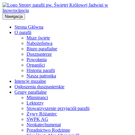
Przejdź
do
treści
Nawigacja
Strona Główna
O parafii
Msze święte
Nabożeństwa
Biuro parafialne
Duszpasterze
Powołania
Organiści
Historia parafii
Nasza patronka
Intencje mszalne
Ogłoszenia duszpasterskie
Grupy parafialne
Ministranci
Lektorzy
Stowarzyszenie przyjaciół parafii
Żywy Różaniec
SWPK AG
Neokatechumenat
Poradnictwo Rodzinne