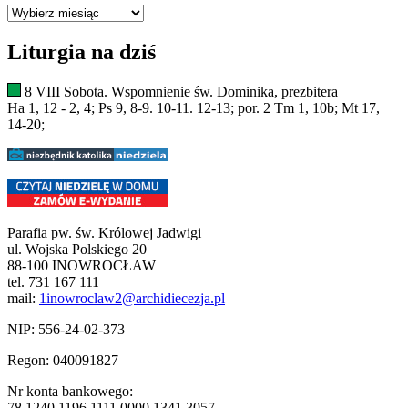
Archiwum
Liturgia na dziś
8 VIII Sobota. Wspomnienie św. Dominika, prezbitera
Ha 1, 12 - 2, 4; Ps 9, 8-9. 10-11. 12-13; por. 2 Tm 1, 10b; Mt 17,
14-20;
Parafia pw. św. Królowej Jadwigi
ul. Wojska Polskiego 20
88-100 INOWROCŁAW
tel. 731 167 111
mail:
1inowroclaw2@archidiecezja.pl
NIP: 556-24-02-373
Regon: 040091827
Nr konta bankowego:
78 1240 1196 1111 0000 1341 3057