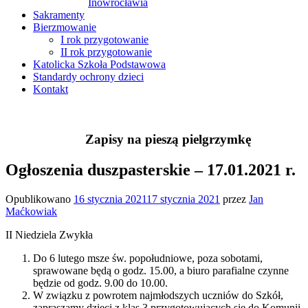
Inowrocławia
Sakramenty
Bierzmowanie
I rok przygotowanie
II rok przygotowanie
Katolicka Szkoła Podstawowa
Standardy ochrony dzieci
Kontakt
Zapisy na pieszą pielgrzymkę
Ogłoszenia duszpasterskie – 17.01.2021 r.
Opublikowano
16 stycznia 2021
17 stycznia 2021
przez
Jan
Maćkowiak
II Niedziela Zwykła
Do 6 lutego msze św. popołudniowe, poza sobotami,
sprawowane będą o godz. 15.00, a biuro parafialne czynne
będzie od godz. 9.00 do 10.00.
W związku z powrotem najmłodszych uczniów do Szkół,
zapraszamy dzieci z klas 3 przygotowujących się do Komunii