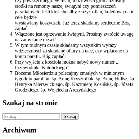
czy powszechnego. W miarę możliwości gromadziliśmy
środki na remonty naszej świątyni czy pomieszczeń
parafialnych. Jeśli ktoś chciałby złożyć ofiarę kolędową na te
cele będzie
wystawiany koszyczek. Już teraz składamy serdeczne Bóg
zapłać.
Włączone jest ogrzewanie świątyni. Prosimy zwrócić uwagę
na zamykanie drzwi!
W tym trudnym czasie składamy wszystkim wyrazy
wdzięczności za składane ofiary na tacę, czy wpłacane na
konto parafii. Bóg zapłać!
Przy wyjściu z kościoła można nabyć nowy numer „
Przewodnika Katolickiego”.
Bożemu Miłosierdziu polecajmy zmarłych w minionym
tygodniu parafian: śp. Annę Krysztofiak, śp. Annę Hulisz, śp.
Henryka Mierzwickiego, śp. Kazimierę Kosińską, śp. Józefa
Grodzkiego, śp. Wojciecha Arczyńskiego
Szukaj na stronie
Szukaj:
Archiwum