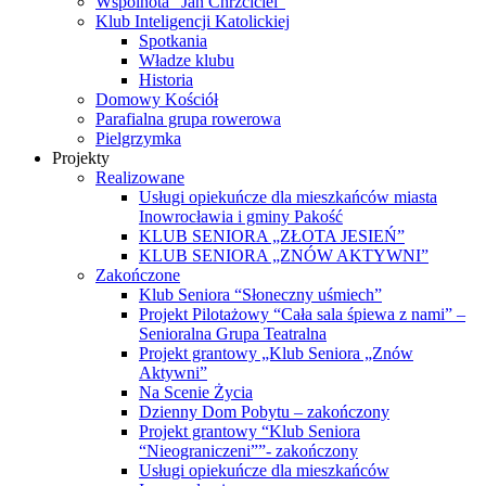
Wspólnota “Jan Chrzciciel”
Klub Inteligencji Katolickiej
Spotkania
Władze klubu
Historia
Domowy Kościół
Parafialna grupa rowerowa
Pielgrzymka
Projekty
Realizowane
Usługi opiekuńcze dla mieszkańców miasta
Inowrocławia i gminy Pakość
KLUB SENIORA „ZŁOTA JESIEŃ”
KLUB SENIORA „ZNÓW AKTYWNI”
Zakończone
Klub Seniora “Słoneczny uśmiech”
Projekt Pilotażowy “Cała sala śpiewa z nami” –
Senioralna Grupa Teatralna
Projekt grantowy „Klub Seniora „Znów
Aktywni”
Na Scenie Życia
Dzienny Dom Pobytu – zakończony
Projekt grantowy “Klub Seniora
“Nieograniczeni””- zakończony
Usługi opiekuńcze dla mieszkańców