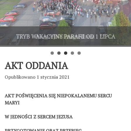
OAZA DOROSŁYCH ZAKOŃCZYŁA
TRYB WAKACYJNY PARAFII OD 1 LIPCA
Zapisy na pieszą pielgrzymkę
5-dniowa wycieczka LSO
Najgorliwsi nagrodzeni
ROK FORMACJI
AKT ODDANIA
Opublikowano
1 stycznia 2021
AKT POŚWIĘCENIA SIĘ NIEPOKALANEMU SERCU
MARYI
W JEDNOŚCI Z SERCEM JEZUSA
PRZYGOTOWANIE ORAZ PRZEBIEG