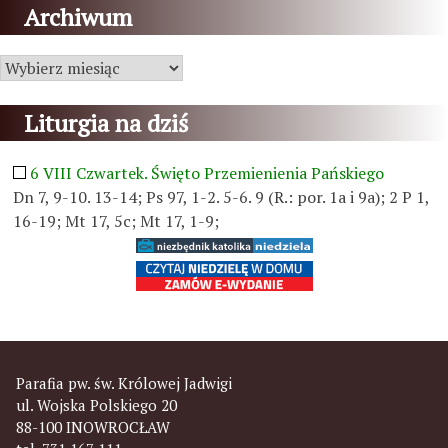
Archiwum
Archiwum
Liturgia na dziś
6 VIII Czwartek. Święto Przemienienia Pańskiego
Dn 7, 9-10. 13-14; Ps 97, 1-2. 5-6. 9 (R.: por. 1a i 9a); 2 P 1,
16-19; Mt 17, 5c; Mt 17, 1-9;
Parafia pw. św. Królowej Jadwigi
ul. Wojska Polskiego 20
88-100 INOWROCŁAW