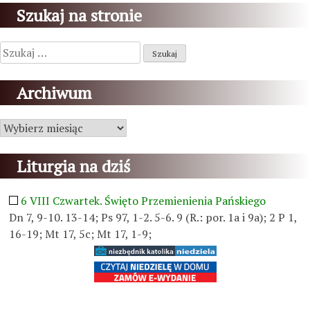
Szukaj na stronie
Szukaj:
Archiwum
Archiwum
Liturgia na dziś
6 VIII Czwartek. Święto Przemienienia Pańskiego
Dn 7, 9-10. 13-14; Ps 97, 1-2. 5-6. 9 (R.: por. 1a i 9a); 2 P 1,
16-19; Mt 17, 5c; Mt 17, 1-9;