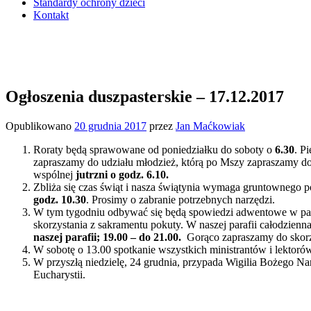
Standardy ochrony dzieci
Kontakt
Ogłoszenia duszpasterskie – 17.12.2017
Opublikowano
20 grudnia 2017
przez
Jan Maćkowiak
Roraty będą sprawowane od poniedziałku do soboty o
6.30
. P
zapraszamy do udziału młodzież, którą po Mszy zapraszamy do
wspólnej
jutrzni o godz. 6.10.
Zbliża się czas świąt i nasza świątynia wymaga gruntownego 
godz. 10.30
. Prosimy o zabranie potrzebnych narzędzi.
W tym tygodniu odbywać się będą spowiedzi adwentowe w para
skorzystania z sakramentu pokuty. W naszej parafii całodzien
naszej parafii; 19.00 – do 21.00.
Gorąco zapraszamy do skorzys
W sobotę o 13.00 spotkanie wszystkich ministrantów i lektor
W przyszłą niedzielę, 24 grudnia, przypada Wigilia Bożego 
Eucharystii.