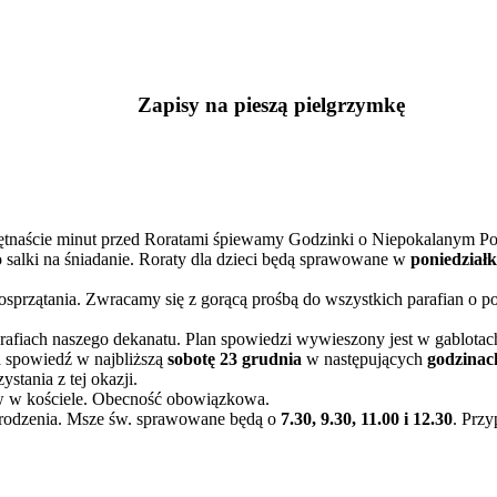
Zapisy na pieszą pielgrzymkę
iętnaście minut przed Roratami śpiewamy Godzinki o Niepokalanym 
 salki na śniadanie. Roraty dla dzieci będą sprawowane w
poniedziałki
posprzątania. Zwracamy się z gorącą prośbą do wszystkich parafian o
fiach naszego dekanatu. Plan spowiedzi wywieszony jest w gablotach
na spowiedź w najbliższą
sobotę 23 grudnia
w następujących
godzinach
tania z tej okazji.
ów w kościele. Obecność obowiązkowa.
Narodzenia. Msze św. sprawowane będą o
7.30, 9.30, 11.00 i 12.30
. Przy