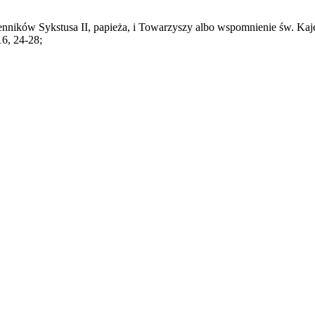
ników Sykstusa II, papieża, i Towarzyszy albo wspomnienie św. Kajet
16, 24-28;