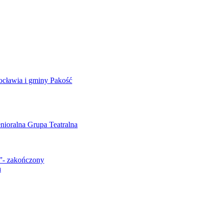
ocławia i gminy Pakość
enioralna Grupa Teatralna
””- zakończony
a