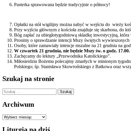
Pasterka sprawowana będzie tradycyjnie o północy!
Opłatki na stół wigilijny można nabyć w wejściu do wieży koś
Przy wyjściu głównym z kościoła znajduje się skarbona, do kt
Bóg zapłać za ubiegłotygodniową składkę inwestycyjną, która w
Prosimy o sprawdzanie intencji Mszy świętych wywieszonych 
Osoby, które zamawiały intencje mszalne na 21 grudnia na godz
W czwartek 21 grudnia, nie będzie Mszy św. o godz. 17.00.
Zachęcamy do lektury „Przewodnika Katolickiego”.
Miłosierdziu Bożemu polecajmy zmarłych w minionym tygodniu 
Polskiego; śp. Stanisława Skowrońskiego z Batkowa oraz ws
Szukaj na stronie
Szukaj:
Archiwum
Archiwum
Liturgia na dziś