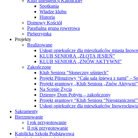
Klub Inteligencji Katolickiej
Spotkania
Władze klubu
Historia
Domowy Kościół
Parafialna grupa rowerowa
Pielgrzymka
Projekty
Realizowane
Usługi opiekuńcze dla mieszkańców miasta Inowr
KLUB SENIORA „ZŁOTA JESIEŃ”
KLUB SENIORA „ZNÓW AKTYWNI”
Zakończone
Klub Seniora “Słoneczny uśmiech”
Projekt Pilotażowy “Cała sala śpiewa z nami” – S
Projekt grantowy „Klub Seniora „Znów Aktywni”
Na Scenie Życia
Dzienny Dom Pobytu – zakończony
Projekt grantowy “Klub Seniora “Nieograniczeni
Usługi opiekuńcze dla mieszkańców Inowrocławi
Sakramenty
Bierzmowanie
I rok przygotowanie
II rok przygotowanie
Katolicka Szkoła Podstawowa