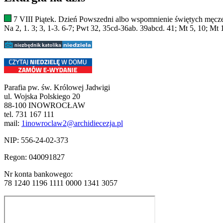
7 VIII Piątek. Dzień Powszedni albo wspomnienie świętych męczen
Na 2, 1. 3; 3, 1-3. 6-7; Pwt 32, 35cd-36ab. 39abcd. 41; Mt 5, 10; Mt 
Parafia pw. św. Królowej Jadwigi
ul. Wojska Polskiego 20
88-100 INOWROCŁAW
tel. 731 167 111
mail:
1inowroclaw2@archidiecezja.pl
NIP: 556-24-02-373
Regon: 040091827
Nr konta bankowego:
78 1240 1196 1111 0000 1341 3057